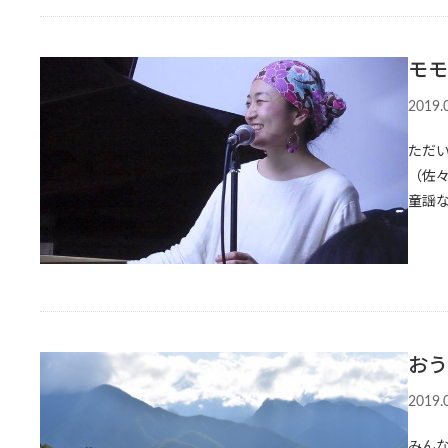
モモ
2019.
ただ
（佐
童謡
おう
2019.
みん