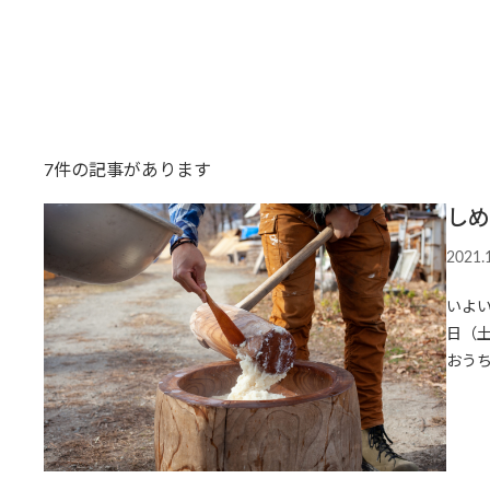
7件の記事があります
しめ
2021.
いよ
日（
おう