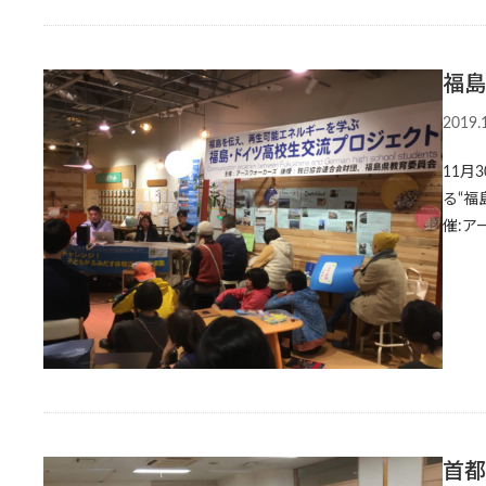
福島
2019.
11月
る“
催:ア
首都