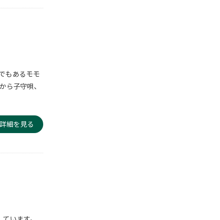
でもあるモモ
グから子守唄、
詳細を見る
しています。