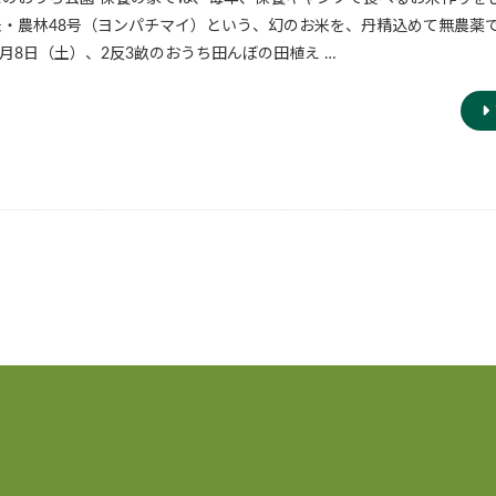
米・農林48号（ヨンパチマイ）という、幻のお米を、丹精込めて無農薬
6月8日（土）、2反3畝のおうち田んぼの田植え …