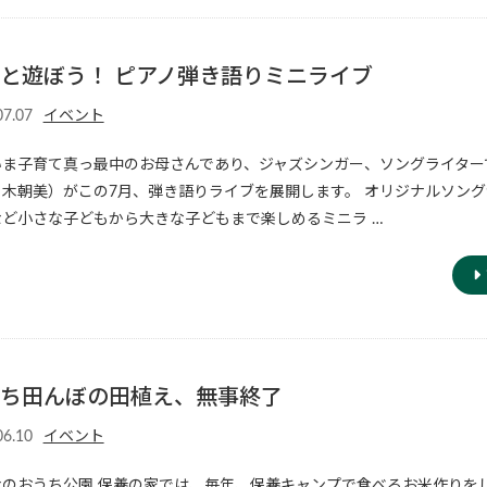
と遊ぼう！ ピアノ弾き語りミニライブ
07.07
イベント
いま子育て真っ最中のお母さんであり、ジャズシンガー、ソングライター
々木朝美）がこの7月、弾き語りライブを展開します。 オリジナルソン
など小さな子どもから大きな子どもまで楽しめるミニラ …
ち田んぼの田植え、無事終了
06.10
イベント
なのおうち公園 保養の家では、毎年、保養キャンプで食べるお米作りを