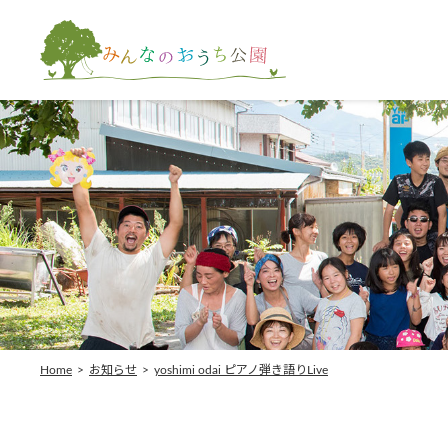
Home
>
お知らせ
>
yoshimi odai ピアノ弾き語りLive